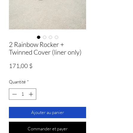
2 Rainbow Rocker +
Twinned Cover (liner only)
Prix
171,00 $
Quantité
*
Ajouter au panier
Commander et payer