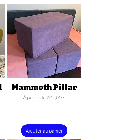
d
Mammoth Pillar
Aperçu rapide
r
Prix promotionnel
À partir de
204,00 $
Ajouter au panier