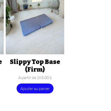
e
Slippy Top Base
Aperçu rapide
(Firm)
Prix promotionnel
À partir de
265,00 $
Ajouter au panier