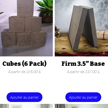
Cubes (6 Pack)
Aperçu rapide
Firm 3.5” Base
Aperçu rapide
Prix promotionnel
Prix promotionnel
À partir de
265,00 $
À partir de
237,00 $
Ajouter au panier
Ajouter au panier