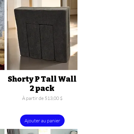
Shorty P Tall Wall
Aperçu rapide
2 pack
Prix promotionnel
À partir de
513,00 $
Ajouter au panier