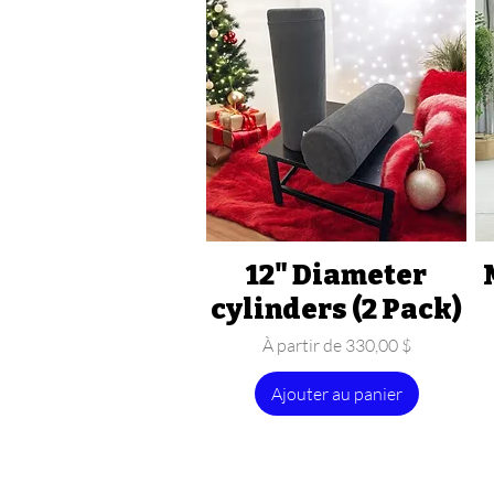
12" Diameter
Aperçu rapide
cylinders (2 Pack)
Prix promotionnel
À partir de
330,00 $
Ajouter au panier