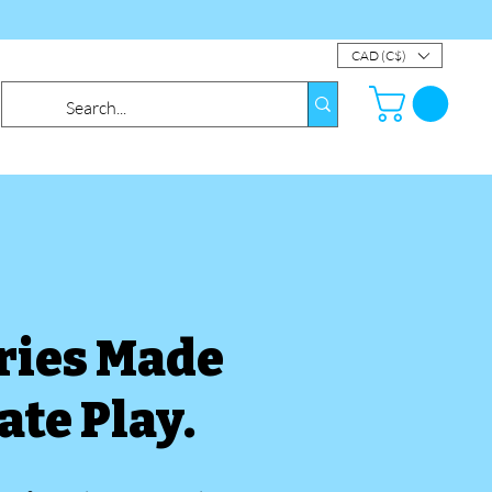
CAD (C$)
ries Made
ate Play.