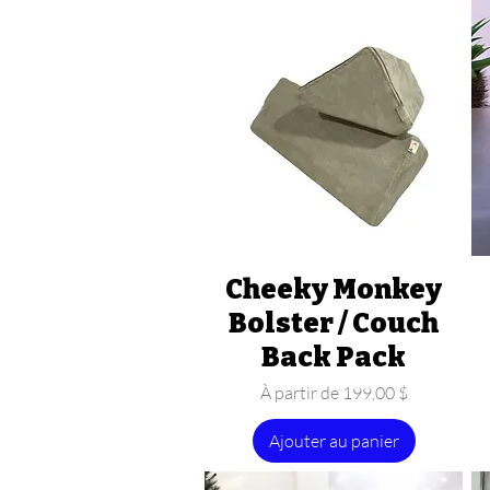
Cheeky Monkey
Aperçu rapide
Bolster / Couch
Back Pack
Prix promotionnel
À partir de
199,00 $
Ajouter au panier